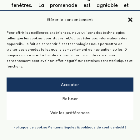
fenêtres. La promenade est agréable et
enrichissante, même si, au-delà d’un certain
nombre de maison, sans être spécialiste du sujet,
Gérer le consentement
on commence un peu à saturer, surtout que, la
Pour offrir les meilleures expériences, nous utilisons des technologies
matinée avançant, de plus en plus d’étals
telles que les cookies pour stocker et/ou accéder aux informations des
viennent ponctuer le parcours avec des femmes
appareils. Le fait de consentir à ces technologies nous permettra de
roumaines qui vendent des souvenirs, parmi
traiter des données telles que le comportement de navigation ou les ID
lesquels des œufs peints. Midi approche, je me
uniques sur ce site. Le fait de ne pas consentir ou de retirer son
consentement peut avoir un effet négatif sur certaines caractéristiques et
dirige donc vers l’Université pour retrouver mes
fonctions.
collègues.
Alex et Vera sont déjà présent ainsi que quelques
Accepter
étudiants de dernière année, ravi de donner un
coup de main. Ioana Tudora nous rejoint
Refuser
également, nous parlons de la France, de son
passage à Blois et de Claude Eveno qu’elle a
Voir les préférences
connu. Ca ne me surprend pas qu’ils aient pu
s’entendre, je retrouve chez Ioana le même franc
Politique de cookies
Mentions légales & politique de confidentialité
parler sincère.